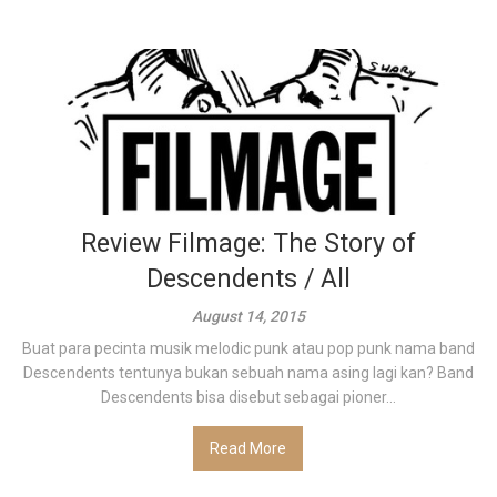
Review Filmage: The Story of
Descendents / All
August 14, 2015
Buat para pecinta musik melodic punk atau pop punk nama band
Descendents tentunya bukan sebuah nama asing lagi kan? Band
Descendents bisa disebut sebagai pioner...
Read More