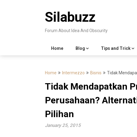
Skip
to
Silabuzz
content
Forum About Idea And Obscurity
Home
Blog
Tips and Trick
Home
Intermezzo
Bisnis
Tidak Mendapatk
Tidak Mendapatkan P
Perusahaan? Alternatif
Pilihan
January 25, 2015