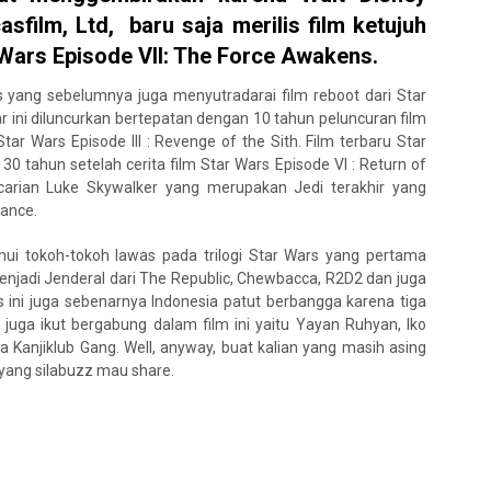
sfilm, Ltd, baru saja merilis film ketujuh
 Wars Episode VII: The Force Awakens.
ms yang sebelumnya juga menyutradarai film reboot dari Star
ar ini diluncurkan bertepatan dengan 10 tahun peluncuran film
tar Wars Episode III : Revenge of the Sith. Film terbaru Star
30 tahun setelah cerita film Star Wars Episode VI : Return of
ncarian Luke Skywalker yang merupakan Jedi terakhir yang
tance.
i tokoh-tokoh lawas pada trilogi Star Wars yang pertama
 menjadi Jenderal dari The Republic, Chewbacca, R2D2 dan juga
s ini juga sebenarnya Indonesia patut berbangga karena tiga
 juga ikut bergabung dalam film ini yaitu Yayan Ruhyan, Iko
Kanjiklub Gang. Well, anyway, buat kalian yang masih asing
yang silabuzz mau share.