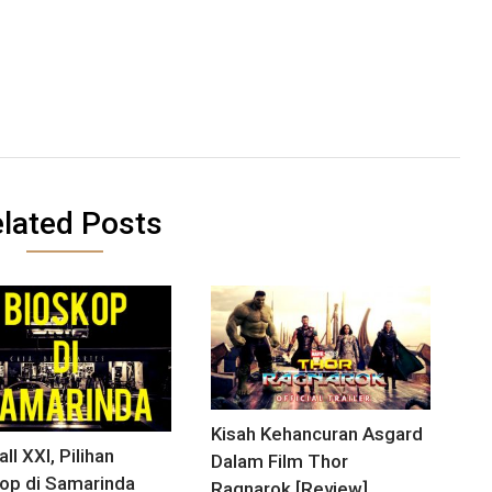
lated Posts
Kisah Kehancuran Asgard
ll XXI, Pilihan
Dalam Film Thor
op di Samarinda
Ragnarok [Review]