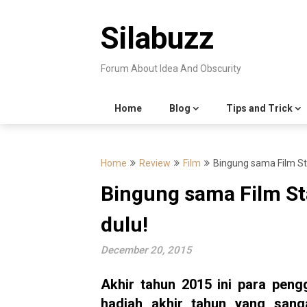
Skip
to
Silabuzz
content
Forum About Idea And Obscurity
Home
Blog
Tips and Trick
Home
Review
Film
Bingung sama Film Sta
Bingung sama Film St
dulu!
December 20, 2015
Akhir tahun 2015 ini para pen
hadiah akhir tahun yang san