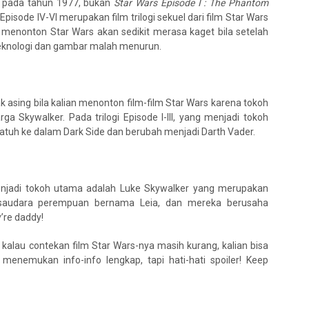
is pada tahun 1977, bukan
Star Wars Episode I : The Phantom
Episode IV-VI merupakan film trilogi sekuel dari film Star Wars
u menonton Star Wars akan sedikit merasa kaget bila setelah
 teknologi dan gambar malah menurun.
asing bila kalian menonton film-film Star Wars karena tokoh
ga Skywalker. Pada trilogi Episode I-III, yang menjadi tokoh
atuh ke dalam Dark Side dan berubah menjadi Darth Vader.
menjadi tokoh utama adalah Luke Skywalker yang merupakan
i saudara perempuan bernama Leia, dan mereka berusaha
’re daddy!
 kalau contekan film Star Wars-nya masih kurang, kalian bisa
l menemukan info-info lengkap, tapi hati-hati spoiler! Keep