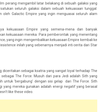
film perang mengambil latar belakang di sebuah galaksi yang
rsatukan seluruh galaksi dalam sebuah kekuasaan tunggal.
ikan oleh Galactic Empire yang ingin menguasai seluruh alam
danya kekuasaan Empire yang semena-mena dan banyak
kan kekuasaan mereka. Para pemberontak yang menentang
tance, yang ingin mengembalikan kekuasaan Empire kembali ke
istence inilah yang sebenarnya menjadi inti cerita dari Star
ng diceritakan sebagai ksatria yang sangat loyal terhadap The
 sebagai The Force. Musuh dari para Jedi adalah Sith yang
 untuk ‘bergabung’ dengan sisi gelap dari The Force. Sith
rgi yang mereka gunakan adalah energi negatif yang berasal
n’t like these video.