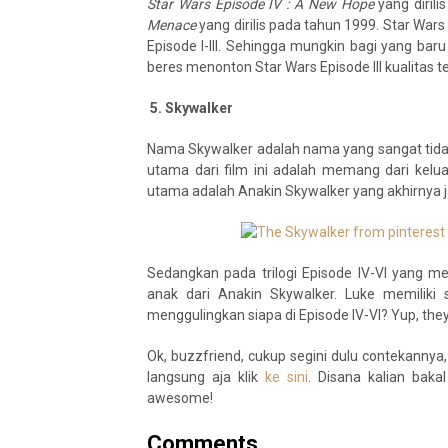
Star Wars Episode IV : A New Hope
yang diril
Menace
yang dirilis pada tahun 1999. Star Wars 
Episode I-III. Sehingga mungkin bagi yang bar
beres menonton Star Wars Episode III kualitas
5. Skywalker
Nama Skywalker adalah nama yang sangat tidak 
utama dari film ini adalah memang dari keluar
utama adalah Anakin Skywalker yang akhirnya j
Sedangkan pada trilogi Episode IV-VI yang 
anak dari Anakin Skywalker. Luke memilik
menggulingkan siapa di Episode IV-VI? Yup, they
Ok, buzzfriend, cukup segini dulu contekannya,
langsung aja klik
ke sini
. Disana kalian baka
awesome!
Comments